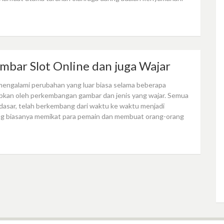
mbar Slot Online dan juga Wajar
mengalami perubahan yang luar biasa selama beberapa
abkan oleh perkembangan gambar dan jenis yang wajar. Semua
ndasar, telah berkembang dari waktu ke waktu menjadi
g biasanya memikat para pemain dan membuat orang-orang