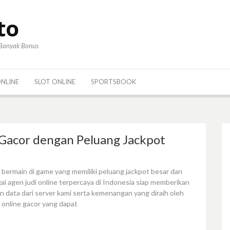
to
 Banyak Bonus
NLINE
SLOT ONLINE
SPORTSBOOK
Gacor dengan Peluang Jackpot
n bermain di game yang memiliki peluang jackpot besar dan
i agen judi online terpercaya di Indonesia siap memberikan
n data dari server kami serta kemenangan yang diraih oleh
t online gacor yang dapat